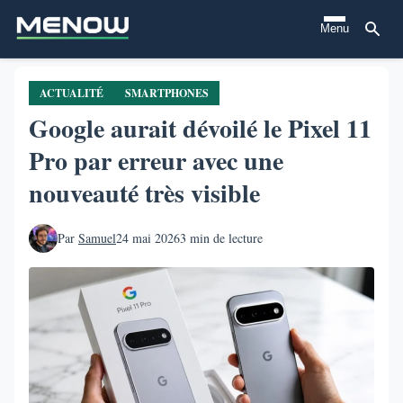
Aller
Menu
au
contenu
principal
ACTUALITÉ
SMARTPHONES
Google aurait dévoilé le Pixel 11
Pro par erreur avec une
nouveauté très visible
Par
Samuel
24 mai 2026
3 min de lecture