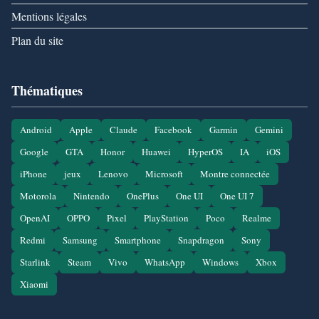
Mentions légales
Plan du site
Thématiques
Android
Apple
Claude
Facebook
Garmin
Gemini
Google
GTA
Honor
Huawei
HyperOS
IA
iOS
iPhone
jeux
Lenovo
Microsoft
Montre connectée
Motorola
Nintendo
OnePlus
One UI
One UI 7
OpenAI
OPPO
Pixel
PlayStation
Poco
Realme
Redmi
Samsung
Smartphone
Snapdragon
Sony
Starlink
Steam
Vivo
WhatsApp
Windows
Xbox
Xiaomi