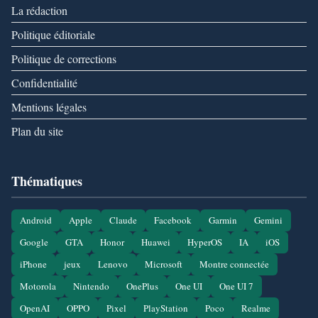
La rédaction
Politique éditoriale
Politique de corrections
Confidentialité
Mentions légales
Plan du site
Thématiques
Android
Apple
Claude
Facebook
Garmin
Gemini
Google
GTA
Honor
Huawei
HyperOS
IA
iOS
iPhone
jeux
Lenovo
Microsoft
Montre connectée
Motorola
Nintendo
OnePlus
One UI
One UI 7
OpenAI
OPPO
Pixel
PlayStation
Poco
Realme