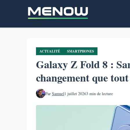
Aller
au
contenu
principal
ACTUALITÉ
SMARTPHONES
Galaxy Z Fold 8 : Sa
changement que tout 
Par
Samuel
1 juillet 2026
3 min de lecture