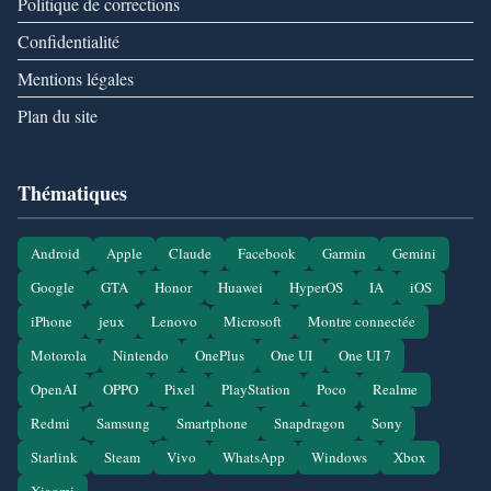
Politique de corrections
Confidentialité
Mentions légales
Plan du site
Thématiques
Android
Apple
Claude
Facebook
Garmin
Gemini
Google
GTA
Honor
Huawei
HyperOS
IA
iOS
iPhone
jeux
Lenovo
Microsoft
Montre connectée
Motorola
Nintendo
OnePlus
One UI
One UI 7
OpenAI
OPPO
Pixel
PlayStation
Poco
Realme
Redmi
Samsung
Smartphone
Snapdragon
Sony
Starlink
Steam
Vivo
WhatsApp
Windows
Xbox