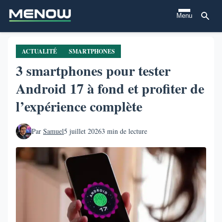
Aller
Menu
au
contenu
principal
ACTUALITÉ
SMARTPHONES
3 smartphones pour tester
Android 17 à fond et profiter de
l’expérience complète
Par
Samuel
5 juillet 2026
3 min de lecture