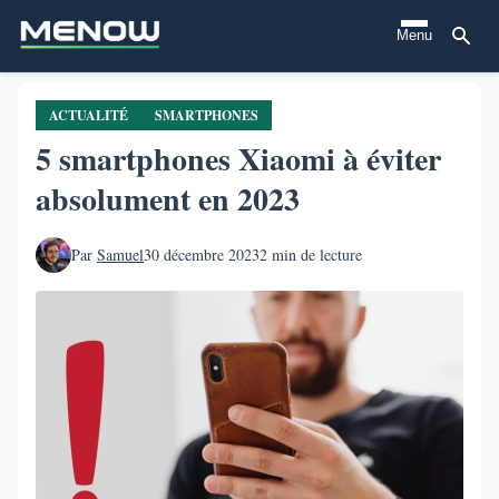
Aller
Menu
au
contenu
principal
ACTUALITÉ
SMARTPHONES
5 smartphones Xiaomi à éviter
absolument en 2023
Par
Samuel
30 décembre 2023
2 min de lecture