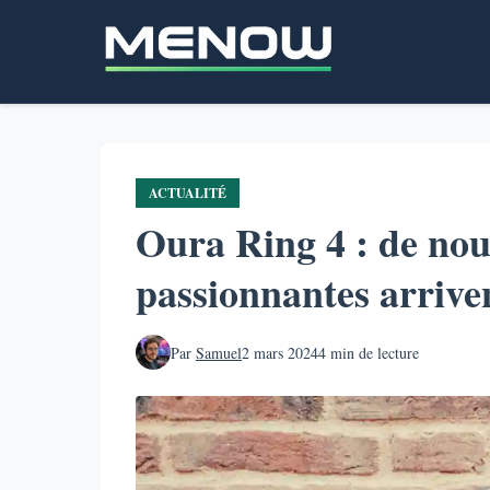
Aller
au
contenu
principal
ACTUALITÉ
Oura Ring 4 : de nouv
passionnantes arrive
Par
Samuel
2 mars 2024
4 min de lecture