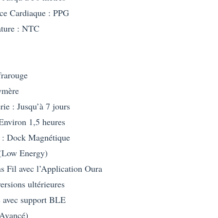
ce Cardiaque : PPG
ature : NTC
frarouge
ymère
ie : Jusqu’à 7 jours
Environ 1,5 heures
 : Dock Magnétique
 (Low Energy)
s Fil avec l’Application Oura
ersions ultérieures
s avec support BLE
(Avancé)