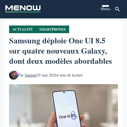
Aller
Menu
au
contenu
principal
ACTUALITÉ
SMARTPHONES
Samsung déploie One UI 8.5
sur quatre nouveaux Galaxy,
dont deux modèles abordables
Par
Samuel
19 mai 2026
4 min de lecture