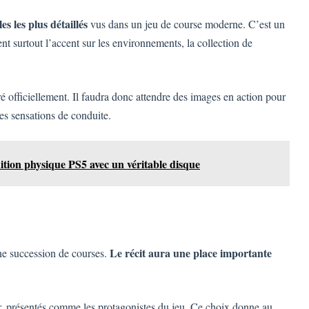
es les plus détaillés
vus dans un jeu de course moderne. C’est un
nt surtout l’accent sur les environnements, la collection de
é officiellement. Il faudra donc attendre des images en action pour
les sensations de conduite.
tion physique PS5 avec un véritable disque
Le récit aura une place importante
e succession de courses.
œur, présentés comme les protagonistes du jeu. Ce choix donne au