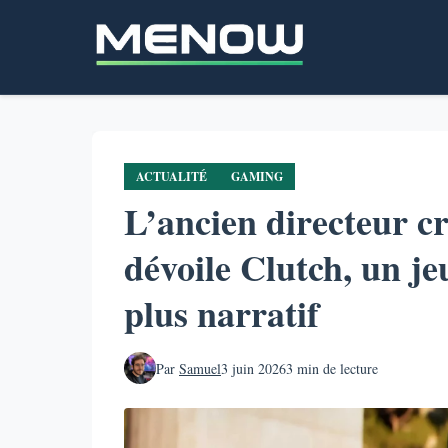
Aller
au
contenu
principal
ACTUALITÉ
GAMING
L’ancien directeur c
dévoile Clutch, un je
plus narratif
Par
Samuel
3 juin 2026
3 min de lecture