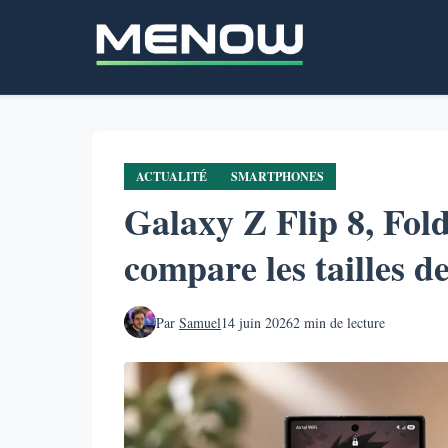
Aller
au
contenu
principal
ACTUALITÉ
SMARTPHONES
Galaxy Z Flip 8, Fold
compare les tailles d
Par
Samuel
14 juin 2026
2 min de lecture