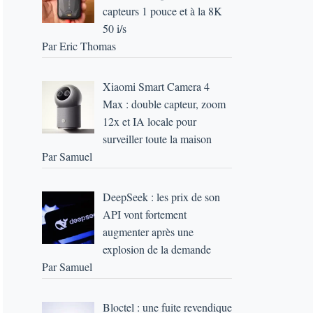
capteurs 1 pouce et à la 8K
50 i/s
Par Eric Thomas
Xiaomi Smart Camera 4
Max : double capteur, zoom
12x et IA locale pour
surveiller toute la maison
Par Samuel
DeepSeek : les prix de son
API vont fortement
augmenter après une
explosion de la demande
Par Samuel
Bloctel : une fuite revendique