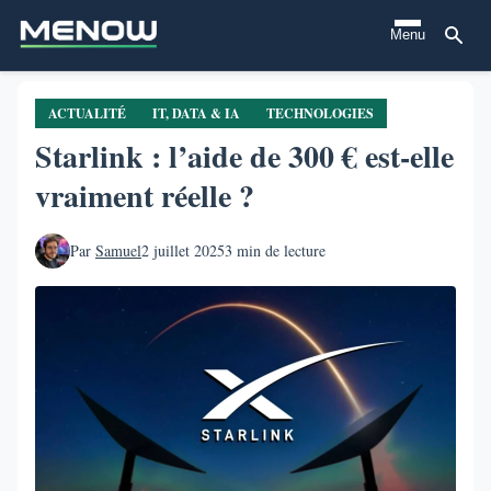
Aller
Menu
au
contenu
principal
ACTUALITÉ
IT, DATA & IA
TECHNOLOGIES
Starlink : l’aide de 300 € est-elle
vraiment réelle ?
Par
Samuel
2 juillet 2025
3 min de lecture