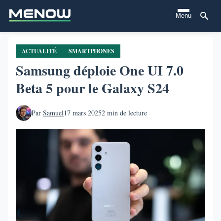
Aller
Menu
au
contenu
principal
ACTUALITÉ
SMARTPHONES
Samsung déploie One UI 7.0
Beta 5 pour le Galaxy S24
Par
Samuel
17 mars 2025
2 min de lecture