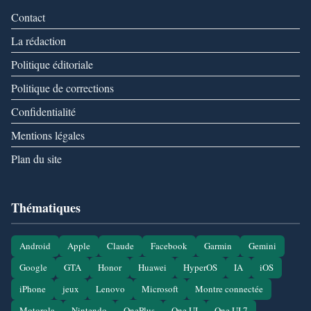
Contact
La rédaction
Politique éditoriale
Politique de corrections
Confidentialité
Mentions légales
Plan du site
Thématiques
Android
Apple
Claude
Facebook
Garmin
Gemini
Google
GTA
Honor
Huawei
HyperOS
IA
iOS
iPhone
jeux
Lenovo
Microsoft
Montre connectée
Motorola
Nintendo
OnePlus
One UI
One UI 7