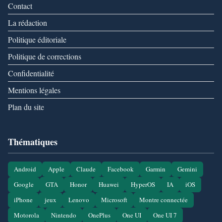
Contact
La rédaction
Politique éditoriale
Politique de corrections
Confidentialité
Mentions légales
Plan du site
Thématiques
Android
Apple
Claude
Facebook
Garmin
Gemini
Google
GTA
Honor
Huawei
HyperOS
IA
iOS
iPhone
jeux
Lenovo
Microsoft
Montre connectée
Motorola
Nintendo
OnePlus
One UI
One UI 7