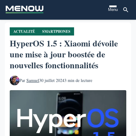
Aller
Menu
au
contenu
principal
ACTUALITÉ
SMARTPHONES
HyperOS 1.5 : Xiaomi dévoile
une mise à jour boostée de
nouvelles fonctionnalités
Par
Samuel
30 juillet 2024
3 min de lecture