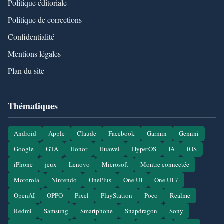
Politique éditoriale
Politique de corrections
Confidentialité
Mentions légales
Plan du site
Thématiques
Android
Apple
Claude
Facebook
Garmin
Gemini
Google
GTA
Honor
Huawei
HyperOS
IA
iOS
iPhone
jeux
Lenovo
Microsoft
Montre connectée
Motorola
Nintendo
OnePlus
One UI
One UI 7
OpenAI
OPPO
Pixel
PlayStation
Poco
Realme
Redmi
Samsung
Smartphone
Snapdragon
Sony