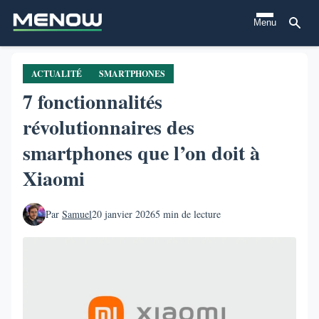
Aller
Menu
au
contenu
principal
ACTUALITÉ
SMARTPHONES
7 fonctionnalités
révolutionnaires des
smartphones que l’on doit à
Xiaomi
Par
Samuel
20 janvier 2026
5 min de lecture