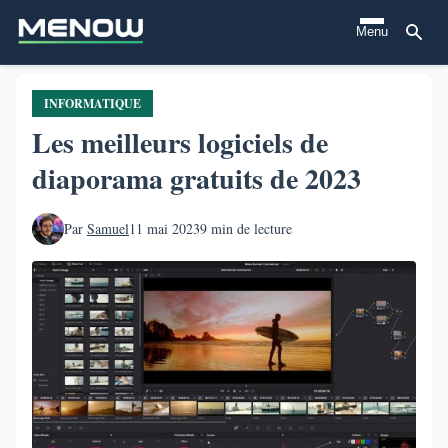
Aller
Menu
au
contenu
principal
INFORMATIQUE
Les meilleurs logiciels de
diaporama gratuits de 2023
Par
Samuel
11 mai 2023
9 min de lecture