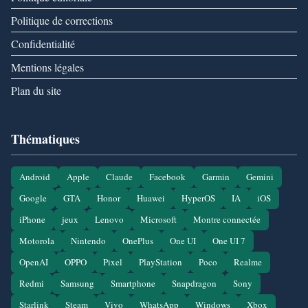
Politique de corrections
Confidentialité
Mentions légales
Plan du site
Thématiques
Android
Apple
Claude
Facebook
Garmin
Gemini
Google
GTA
Honor
Huawei
HyperOS
IA
iOS
iPhone
jeux
Lenovo
Microsoft
Montre connectée
Motorola
Nintendo
OnePlus
One UI
One UI 7
OpenAI
OPPO
Pixel
PlayStation
Poco
Realme
Redmi
Samsung
Smartphone
Snapdragon
Sony
Starlink
Steam
Vivo
WhatsApp
Windows
Xbox