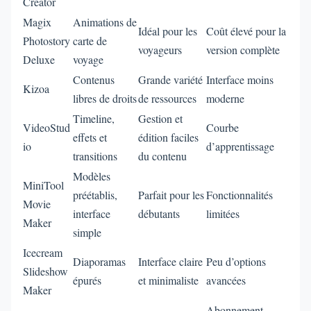
Creator
Magix
Animations de
Idéal pour les
Coût élevé pour la
Photostory
carte de
voyageurs
version complète
Deluxe
voyage
Contenus
Grande variété
Interface moins
Kizoa
libres de droits
de ressources
moderne
Timeline,
Gestion et
VideoStud
Courbe
effets et
édition faciles
io
d’apprentissage
transitions
du contenu
Modèles
MiniTool
préétablis,
Parfait pour les
Fonctionnalités
Movie
interface
débutants
limitées
Maker
simple
Icecream
Diaporamas
Interface claire
Peu d’options
Slideshow
épurés
et minimaliste
avancées
Maker
Abonnement