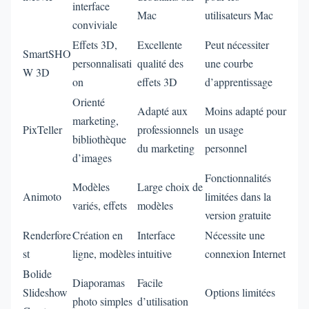
interface
Mac
utilisateurs Mac
conviviale
Effets 3D,
Excellente
Peut nécessiter
SmartSHO
personnalisati
qualité des
une courbe
W 3D
on
effets 3D
d’apprentissage
Orienté
Adapté aux
Moins adapté pour
marketing,
PixTeller
professionnels
un usage
bibliothèque
du marketing
personnel
d’images
Fonctionnalités
Modèles
Large choix de
Animoto
limitées dans la
variés, effets
modèles
version gratuite
Renderfore
Création en
Interface
Nécessite une
st
ligne, modèles
intuitive
connexion Internet
Bolide
Diaporamas
Facile
Slideshow
Options limitées
photo simples
d’utilisation