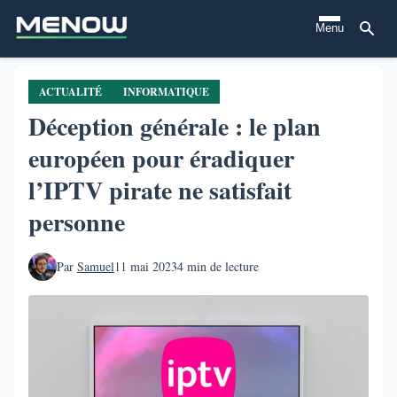
Aller
Menu
au
contenu
principal
ACTUALITÉ
INFORMATIQUE
Déception générale : le plan
européen pour éradiquer
l’IPTV pirate ne satisfait
personne
Par
Samuel
11 mai 2023
4 min de lecture