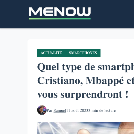
Aller
au
contenu
principal
ACTUALITÉ
SMARTPHONES
Quel type de smartp
Cristiano, Mbappé et
vous surprendront !
Par
Samuel
11 août 2023
3 min de lecture