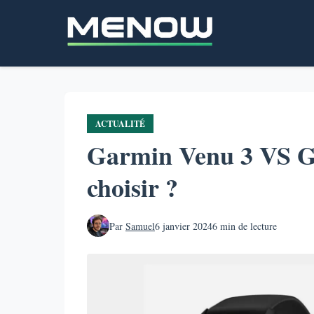
Aller
au
contenu
principal
ACTUALITÉ
Garmin Venu 3 VS G
choisir ?
Par
Samuel
6 janvier 2024
6 min de lecture