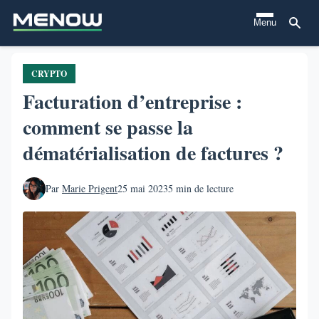
Aller
Menu
au
contenu
principal
CRYPTO
Facturation d’entreprise :
comment se passe la
dématérialisation de factures ?
Par
Marie Prigent
25 mai 2023
5 min de lecture