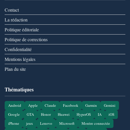
Contact
La rédaction
Politique éditoriale
Politique de corrections
Confidentialité
Mentions légales
Plan du site
Thématiques
Android
Apple
Claude
Facebook
Garmin
Gemini
Google
GTA
Honor
Huawei
HyperOS
IA
iOS
iPhone
jeux
Lenovo
Microsoft
Montre connectée